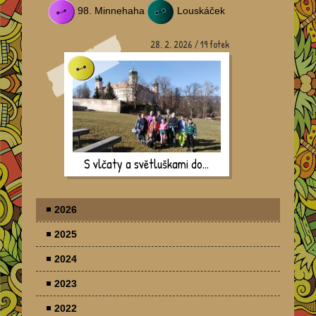
98. Minnehaha
Louskáček
28. 2. 2026 / 19 fotek
S vlčaty a světluškami do…
2026
2025
2024
2023
2022