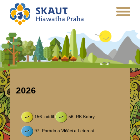
2026
156. oddíl
56. RK Kobry
97. Paráda a Vlčáci a Letorost